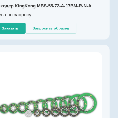
кодер KingKong MBS-55-72-A-17BM-R-N-A
на по зап
р
осу
Заказать
Запросить образец