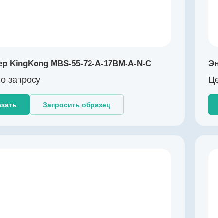
Драйвер линии
да
Диаметр, мм
72
Температура эксплуатации, ºС
ер KingKong MBS-55-72-A-17BM-A-N-C
Эн
-40…+105
о зап
р
осу
Це
Разрешение, бит
17
азать
Запросить образец
Производитель
KingKong
Артикул
K003309
Тип энкодера