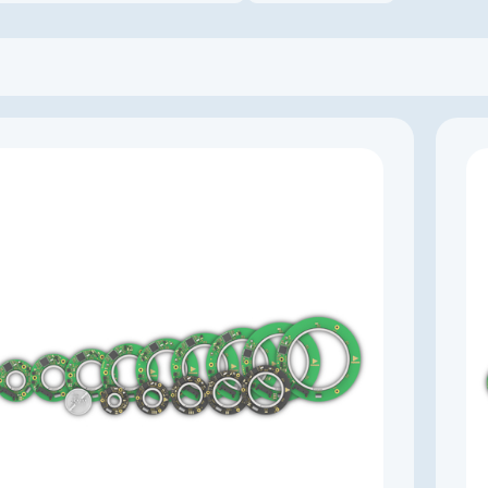
Производитель
KingKong
Артикул
K003311
Тип энкодера
Абсолютный многооборотный с батареей
Напряжение питания, В
4,5…5,5
Выходной сигнал
абсолютный RS-422
Импульсов на оборот
131072