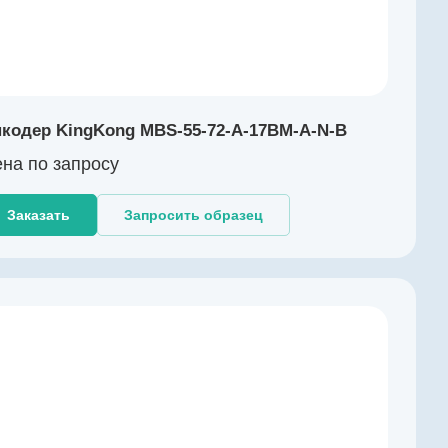
кодер KingKong MBS-55-72-A-17BM-A-N-B
на по зап
р
осу
Заказать
Запросить образец