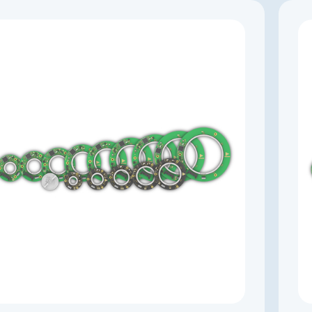
Производитель
KingKong
Артикул
K003307
Тип энкодера
Абсолютный многооборотный с батареей
Напряжение питания, В
4,5…5,5
Выходной сигнал
абсолютный RS-485
Импульсов на оборот
131072
Драйвер линии
да
Диаметр, мм
72