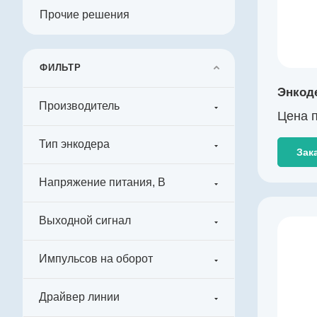
Прочие решения
Драйвер линии
да
Диаметр, мм
72
ФИЛЬТР
Температура эксплуатации, ºС
Энкод
-40…+125
Производитель
Цена п
Разрешение, бит
17
Тип энкодера
Зак
Напряжение питания, В
Выходной сигнал
Производитель
KingKong
Импульсов на оборот
Артикул
K003310
Драйвер линии
Тип энкодера