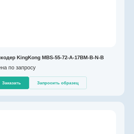
кодер KingKong MBS-55-72-A-17BM-B-N-B
на по зап
р
осу
Заказать
Запросить образец