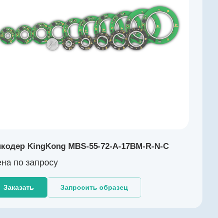
кодер KingKong MBS-55-72-A-17BM-R-N-C
на по зап
р
осу
Заказать
Запросить образец