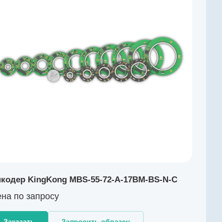
кодер KingKong MBS-55-72-A-17BM-BS-N-C
на по зап
р
осу
Заказать
Запросить образец