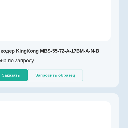
кодер KingKong MBS-55-72-A-17BM-A-N-B
на по зап
р
осу
Заказать
Запросить образец