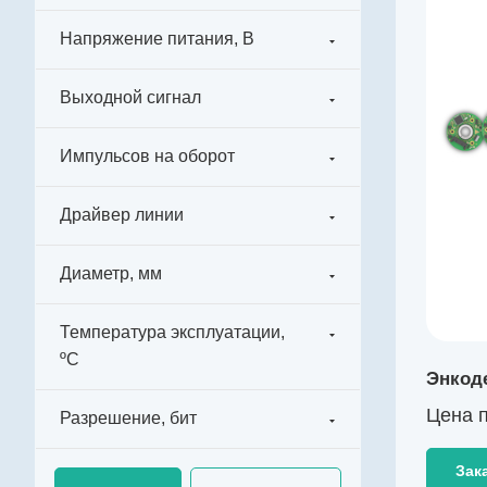
K003310
Тип энкодера
Напряжение питания, В
Абсолютный многооборотный с батареей
Напряжение питания, В
Выходной сигнал
4,5…5,5
Выходной сигнал
Импульсов на оборот
абсолютный RS-422
Импульсов на оборот
Драйвер линии
131072
Драйвер линии
Диаметр, мм
да
Диаметр, мм
Температура эксплуатации,
72
ºС
Температура эксплуатации, ºС
Энкод
-40…+85
Цена п
Разрешение, бит
Разрешение, бит
17
Зак