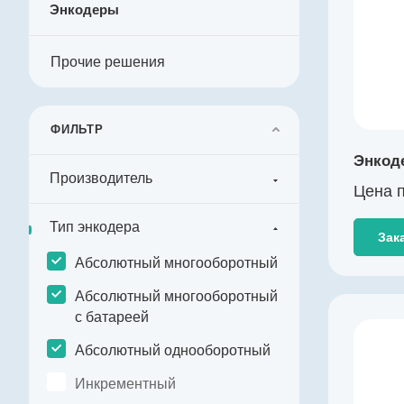
Энкодеры
Импульсов на оборот
131072
Прочие решения
Драйвер линии
да
Диаметр, мм
72
ФИЛЬТР
Температура эксплуатации, ºС
Энкод
-40…+125
Производитель
Цена п
Разрешение, бит
17
Тип энкодера
Зак
Абсолютный многооборотный
Абсолютный многооборотный
с батареей
Производитель
Абсолютный однооборотный
KingKong
Инкрементный
Артикул