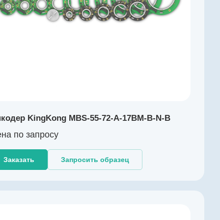
кодер KingKong MBS-55-72-A-17BM-B-N-B
на по зап
р
осу
Заказать
Запросить образец