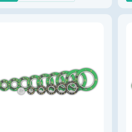
Производитель
KingKong
Артикул
K003307
Тип энкодера
Абсолютный многооборотный с батареей
Напряжение питания, В
4,5…5,5
Выходной сигнал
абсолютный RS-485
Импульсов на оборот
131072
Драйвер линии
да