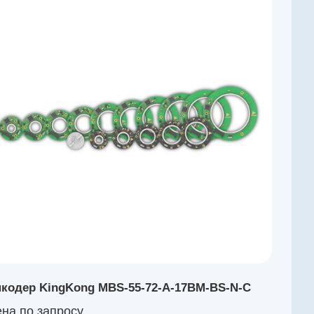
кодер KingKong MBS-55-72-A-17BM-BS-N-C
на по зап
р
осу