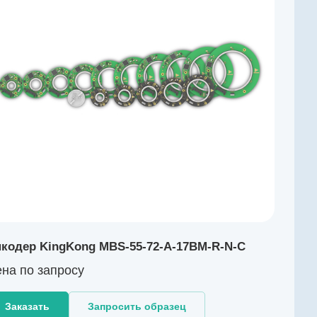
кодер KingKong MBS-55-72-A-17BM-R-N-C
на по зап
р
осу
Заказать
Запросить образец