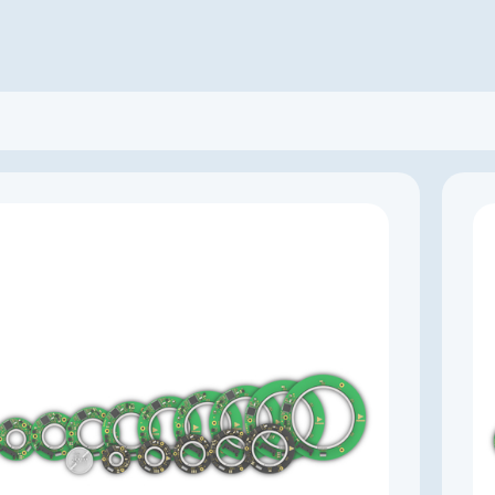
Производитель
KingKong
Артикул
K003311
Тип энкодера
Абсолютный многооборотный с батареей
Напряжение питания, В
4,5…5,5
Выходной сигнал
абсолютный RS-422