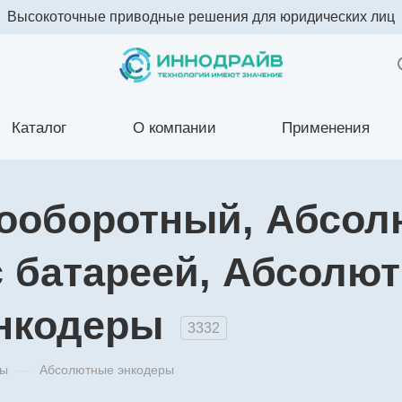
Высокоточные приводные решения для юридических лиц
Каталог
О компании
Применения
ооборотный, Абсо
 батареей, Абсолю
нкодеры
3332
ры
—
Абсолютные энкодеры