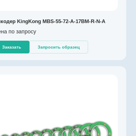
кодер KingKong MBS-55-72-A-17BM-R-N-A
на по зап
р
осу
Заказать
Запросить образец