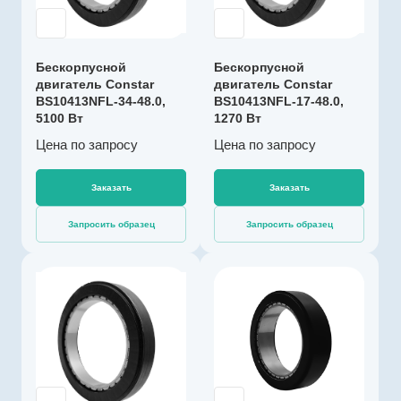
Бесколлекторны
й
Диаметр, мм
Бескорпусной
Бескорпусной
104
двигатель Constar
двигатель Constar
BS10413NFL-34-48.0,
Диапазон рабочих
BS10413NFL-17-48.0,
5100 Вт
1270 Вт
температур, °С
от -40 до +100
Цена по зап
р
осу
Цена по зап
р
осу
Макс. выходная
мощность, Вт
Заказать
Заказать
1270
Номинальный
Запросить образец
Запросить образец
момент, Нм
1.8
Длина, мм
Производитель
21
Constar
Коммутация
Артикул
без датчиков
C100226
Номинальное
Тип двигателя
Бесколлекторны
напряжение, В