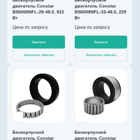
Бескорпусной
Бескорпусной
60
скорость, об/мин
двигатель Constar
двигатель Constar
565
BS6008NFL-29-48.0, 922
Диапазон рабочих
BS6008NFL-33-48.0, 229
Вт
Вт
Максимальная
температур, °С
от -40 до +100
температура
Цена по зап
р
осу
Цена по зап
р
осу
обмотки, °C
Макс. выходная
180
мощность, Вт
Заказать
Заказать
229
Номинальный
Запросить образец
Запросить образец
момент, Нм
0.52
Длина, мм
Производитель
16
Constar
Коммутация
Артикул
без датчиков
C100220
Номинальное
Тип двигателя
Бесколлекторны
напряжение, В
48
й
Номинальная
Диаметр, мм
Бескорпусной
Бескорпусной
50
скорость, об/мин
двигатель Constar
двигатель Constar