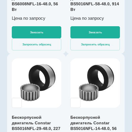
2377
BS6008NFL-16-48.0, 56
Диапазон рабочих
BS5016NFL-58-48.0, 914
Вт
Вт
Максимальная
температур, °С
от -40 до +100
температура
Цена по зап
р
осу
Цена по зап
р
осу
обмотки, °C
Макс. выходная
180
мощность, Вт
Заказать
Заказать
914
Номинальный
Запросить образец
Запросить образец
момент, Нм
0.38
Длина, мм
Производитель
24
Constar
Коммутация
Артикул
без датчиков
C100218
Номинальное
Тип двигателя
Бесколлекторны
напряжение, В
48
й
Номинальная
Диаметр, мм
Бескорпусной
Бескорпусной
50
скорость, об/мин
двигатель Constar
двигатель Constar
4857
BS5016NFL-29-48.0, 227
Диапазон рабочих
BS5016NFL-14-48.0, 56