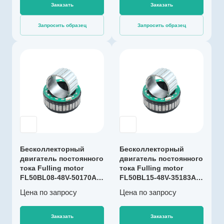
Номинальный
Заказать
Заказать
момент (макс.
длительный
Запросить образец
Запросить образец
момент), мНм
1000
Номинальная
Производитель
скорость, об/мин
Fulling Motor
3500
Артикул
Максимальная
F000190
температура
обмотки, °C
Тип двигателя
130
Бесколлекторны
й
Диаметр, мм
70
Коммутация
Бесколлекторный
Бесколлекторный
С датчиками
двигатель постоянного
Длина, мм
двигатель постоянного
Холла
32
тока Fulling motor
тока Fulling motor
FL50BL08-48V-50170A,
Номинальное
FL50BL15-48V-35183A,
151 Вт
183 Вт
напряжение, В
Цена по зап
р
осу
Цена по зап
р
осу
48
Номинальный
Заказать
Заказать
момент (макс.