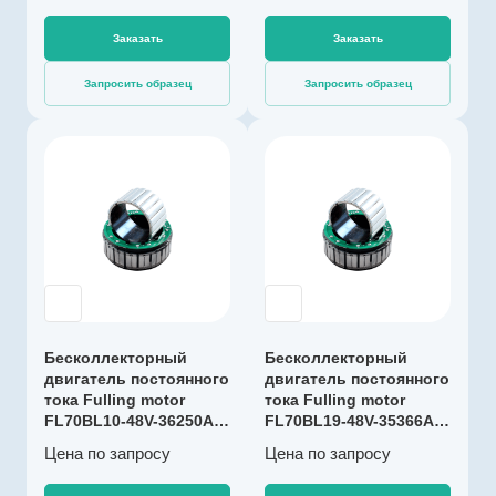
Номинальный
Заказать
Заказать
момент (макс.
длительный
Запросить образец
Запросить образец
момент), мНм
2000
Номинальная
Производитель
скорость, об/мин
Fulling Motor
3500
Артикул
Максимальная
F000192
температура
обмотки, °C
Тип двигателя
130
Бесколлекторны
й
Диаметр, мм
85
Коммутация
Бесколлекторный
Бесколлекторный
С датчиками
двигатель постоянного
Длина, мм
двигатель постоянного
Холла
35
тока Fulling motor
тока Fulling motor
FL70BL10-48V-36250A,
Номинальное
FL70BL19-48V-35366A,
250 Вт
366 Вт
напряжение, В
Цена по зап
р
осу
Цена по зап
р
осу
48