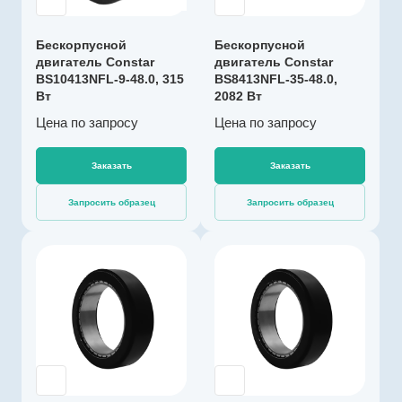
48
й
Номинальная
Диаметр, мм
Бескорпусной
Бескорпусной
84
скорость, об/мин
двигатель Constar
двигатель Constar
1431
BS10413NFL-9-48.0, 315
Диапазон рабочих
BS8413NFL-35-48.0,
Вт
2082 Вт
Максимальная
температур, °С
от -40 до +100
температура
Цена по зап
р
осу
Цена по зап
р
осу
обмотки, °C
Макс. выходная
180
мощность, Вт
Заказать
Заказать
2082
Номинальный
Запросить образец
Запросить образец
момент, Нм
1
Длина, мм
Производитель
21
Constar
Коммутация
Артикул
без датчиков
C100224
Номинальное
Тип двигателя
Бесколлекторны
напряжение, В
48
й