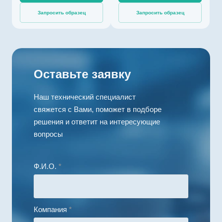
длительный
Запросить образец
Запросить образец
момент), мНм
500
Номинальная
скорость, об/мин
3500
Оставьте заявку
Максимальная
температура
обмотки, °C
Наш технический специалист
130
свяжется с Вами, поможет в подборе
Диаметр, мм
решения и ответит на интересующие
50
вопросы
Длина, мм
26
Ф.И.О.
*
Компания
*