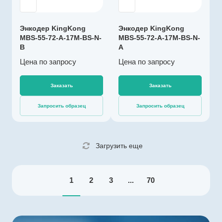
17
многооборотный
Напряжение
Энкодер KingKong
Энкодер KingKong
питания, В
MBS-55-72-A-17M-BS-N-
MBS-55-72-A-17M-BS-N-
4,5…5,5
B
A
Выходной сигнал
Цена по зап
р
осу
Цена по зап
р
осу
абсолютный SSI
Импульсов на
Заказать
Заказать
оборот
131072
Запросить образец
Запросить образец
Драйвер линии
да
Диаметр, мм
Загрузить еще
72
Температура
эксплуатации, ºС
1
2
3
...
70
-40…+85
Разрешение, бит
17