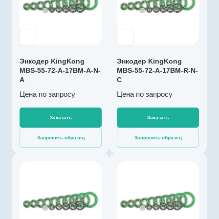
72
K003309
Температура
Тип энкодера
эксплуатации, ºС
Абсолютный
-40…+105
многооборотный
Разрешение, бит
с батареей
17
Энкодер KingKong
Энкодер KingKong
Напряжение
MBS-55-72-A-17BM-A-N-
MBS-55-72-A-17BM-R-N-
питания, В
A
C
4,5…5,5
Цена по зап
р
осу
Цена по зап
р
осу
Выходной сигнал
абсолютный RS-
485
Заказать
Заказать
Импульсов на
Запросить образец
Запросить образец
оборот
131072
Драйвер линии
Производитель
да
KingKong
Диаметр, мм
Артикул
72
K003307
Температура