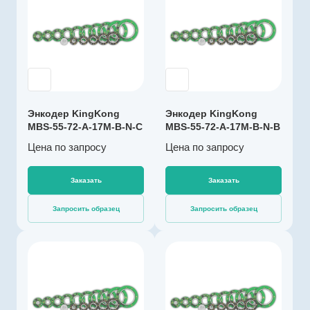
KingKong
Диаметр, мм
Артикул
72
K003281
Температура
Тип энкодера
эксплуатации, ºС
Абсолютный
-40…+85
многооборотный
Разрешение, бит
Напряжение
17
Энкодер KingKong
Энкодер KingKong
питания, В
MBS-55-72-A-17M-B-N-C
MBS-55-72-A-17M-B-N-B
4,5…5,5
Цена по зап
р
осу
Цена по зап
р
осу
Выходной сигнал
абсолютный
BISS-C
Заказать
Заказать
Импульсов на
Запросить образец
Запросить образец
оборот
131072
Драйвер линии
Производитель
да
KingKong
Диаметр, мм
Артикул
72
K003279