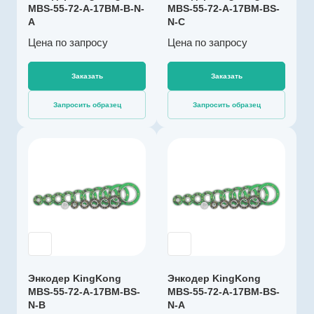
Напряжение
MBS-55-72-A-17BM-B-N-
MBS-55-72-A-17BM-BS-
питания, В
A
N-C
4,5…5,5
Цена по зап
р
осу
Цена по зап
р
осу
Выходной сигнал
абсолютный SSI
Заказать
Заказать
Импульсов на
оборот
Запросить образец
Запросить образец
131072
Драйвер линии
да
Производитель
Диаметр, мм
KingKong
72
Артикул
Температура
K003301
эксплуатации, ºС
Тип энкодера
-40…+125
Абсолютный
Разрешение, бит
многооборотный
17
с батареей
Энкодер KingKong
Энкодер KingKong
Напряжение
MBS-55-72-A-17BM-BS-
MBS-55-72-A-17BM-BS-
питания, В
N-B
N-A
4,5…5,5