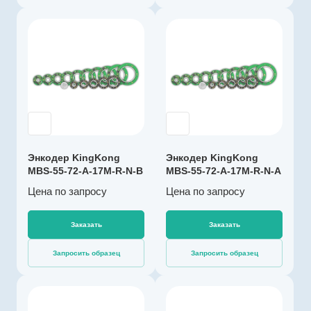
131072
Драйвер линии
Производитель
да
KingKong
Диаметр, мм
Артикул
72
K003283
Температура
Тип энкодера
эксплуатации, ºС
Абсолютный
-40…+125
многооборотный
Разрешение, бит
Напряжение
17
Энкодер KingKong
Энкодер KingKong
питания, В
MBS-55-72-A-17M-R-N-B
MBS-55-72-A-17M-R-N-A
4,5…5,5
Цена по зап
р
осу
Цена по зап
р
осу
Выходной сигнал
абсолютный RS-
485
Заказать
Заказать
Импульсов на
Запросить образец
Запросить образец
оборот
131072
Драйвер линии
Производитель
да