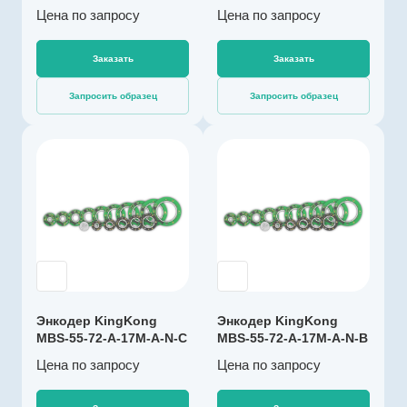
Цена по зап
р
осу
Цена по зап
р
осу
Выходной сигнал
абсолютный SSI
Заказать
Заказать
Импульсов на
оборот
Запросить образец
Запросить образец
131072
Драйвер линии
да
Производитель
Диаметр, мм
KingKong
72
Артикул
Температура
K003287
эксплуатации, ºС
Тип энкодера
-40…+85
Абсолютный
Разрешение, бит
многооборотный
17
Напряжение
Энкодер KingKong
Энкодер KingKong
питания, В
MBS-55-72-A-17M-A-N-C
MBS-55-72-A-17M-A-N-B
4,5…5,5
Цена по зап
р
осу
Цена по зап
р
осу
Выходной сигнал
абсолютный RS-