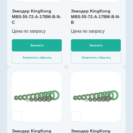
Разрешение, бит
с батареей
17
Энкодер KingKong
Энкодер KingKong
Напряжение
MBS-55-72-A-17BM-B-N-
MBS-55-72-A-17BM-B-N-
питания, В
C
B
4,5…5,5
Цена по зап
р
осу
Цена по зап
р
осу
Выходной сигнал
абсолютный
BISS-C
Заказать
Заказать
Импульсов на
Запросить образец
Запросить образец
оборот
131072
Драйвер линии
Производитель
да
KingKong
Диаметр, мм
Артикул
72
K003303
Температура
Тип энкодера
эксплуатации, ºС
Абсолютный
-40…+105
многооборотный
Разрешение, бит
с батареей
17
Энкодер KingKong
Энкодер KingKong