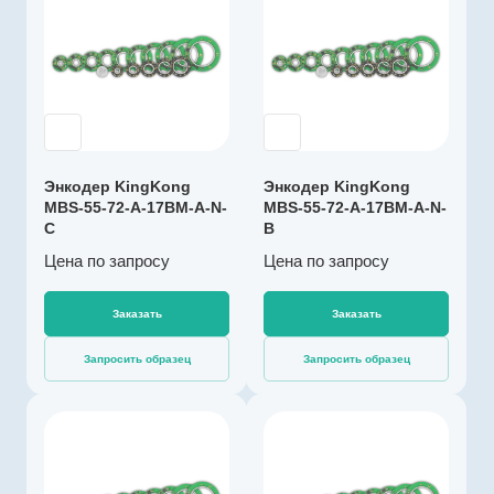
KingKong
Артикул
K003311
Тип энкодера
Абсолютный
многооборотный
с батареей
Энкодер KingKong
Энкодер KingKong
Напряжение
MBS-55-72-A-17BM-A-N-
MBS-55-72-A-17BM-A-N-
питания, В
C
B
4,5…5,5
Цена по зап
р
осу
Цена по зап
р
осу
Выходной сигнал
абсолютный RS-
422
Заказать
Заказать
Импульсов на
Запросить образец
Запросить образец
оборот
131072
Драйвер линии
Производитель
да
KingKong
Диаметр, мм
Артикул