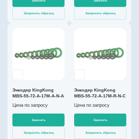
422
Заказать
Заказать
Импульсов на
Запросить образец
Запросить образец
оборот
131072
Драйвер линии
Производитель
да
KingKong
Диаметр, мм
Артикул
72
K003285
Температура
Тип энкодера
эксплуатации, ºС
Абсолютный
-40…+105
многооборотный
Разрешение, бит
Напряжение
17
Энкодер KingKong
Энкодер KingKong
питания, В
MBS-55-72-A-17M-A-N-A
MBS-55-72-A-17M-R-N-C
4,5…5,5
Цена по зап
р
осу
Цена по зап
р
осу
Выходной сигнал
абсолютный RS-
485
Заказать
Заказать
Импульсов на
Запросить образец
Запросить образец
оборот