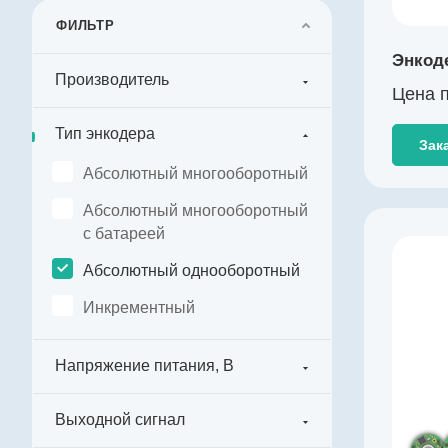
Диаметр, мм
72
ФИЛЬТР
Температура эксплуатации, ºС
Энкоде
-40…+125
Производитель
Цена п
Разрешение, бит
17
Тип энкодера
Зак
Абсолютный многооборотный
Абсолютный многооборотный
с батареей
Производитель
Абсолютный однооборотный
KingKong
Инкрементный
Артикул
K003262
Тип энкодера
Напряжение питания, В
Абсолютный однооборотный
Напряжение питания, В
Выходной сигнал
4,5…5,5