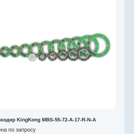
кодер KingKong MBS-55-72-A-17-R-N-A
на по зап
р
осу