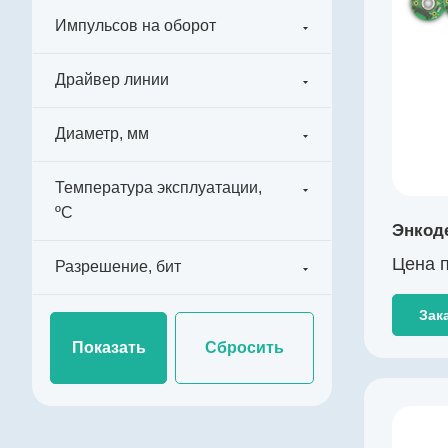
Выходной сигнал
Импульсов на оборот
абсолютный RS-422
Импульсов на оборот
Драйвер линии
131072
Драйвер линии
Диаметр, мм
да
Диаметр, мм
Температура эксплуатации,
72
ºС
Температура эксплуатации, ºС
Энкоде
-40…+85
Цена п
Разрешение, бит
Разрешение, бит
17
Зак
Сбросить
Производитель