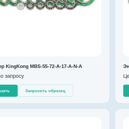
Выходной сигнал
абсолютный RS-485
Импульсов на оборот
131072
Драйвер линии
да
Диаметр, мм
72
Температура эксплуатации, ºС
р KingKong MBS-55-72-A-17-A-N-A
Эн
-40…+125
о зап
р
осу
Це
Разрешение, бит
17
азать
Запросить образец
Производитель