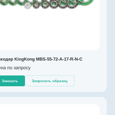
кодер KingKong MBS-55-72-A-17-R-N-C
на по зап
р
осу
Заказать
Запросить образец