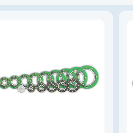
Производитель
KingKong
Артикул
K003263
Тип энкодера
Абсолютный однооборотный
Напряжение питания, В
4,5…5,5
Выходной сигнал
абсолютный RS-422
Импульсов на оборот
131072
Драйвер линии
да