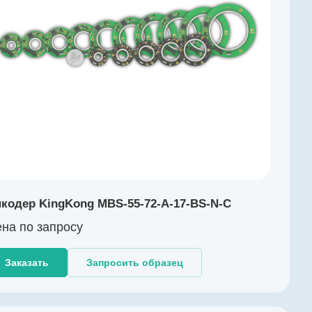
кодер KingKong MBS-55-72-A-17-BS-N-C
на по зап
р
осу
Заказать
Запросить образец