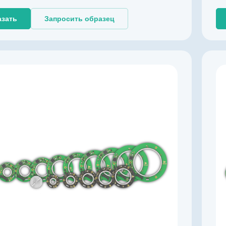
Разрешение, бит
17
азать
Запросить образец
Производитель
KingKong
Артикул
K003257
Тип энкодера
Абсолютный однооборотный
Напряжение питания, В
4,5…5,5
Выходной сигнал
абсолютный BISS-C
Импульсов на оборот
131072