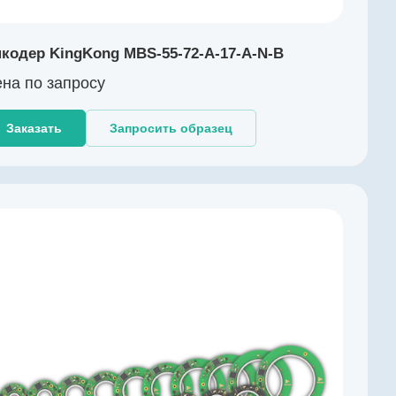
кодер KingKong MBS-55-72-A-17-A-N-B
на по зап
р
осу
Заказать
Запросить образец