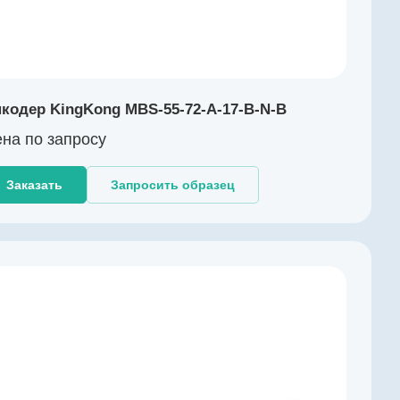
кодер KingKong MBS-55-72-A-17-B-N-B
на по зап
р
осу
Заказать
Запросить образец