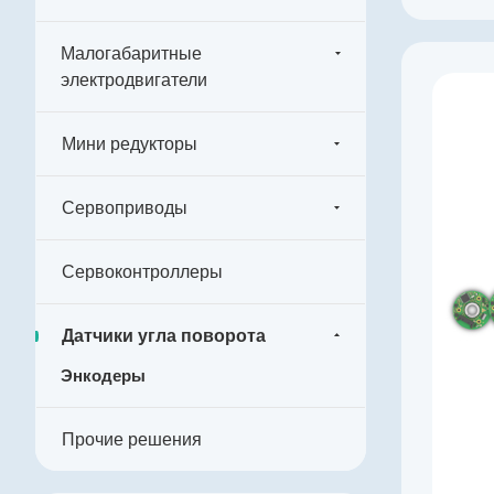
Малогабаритные
электродвигатели
Производитель
KingKong
Мини редукторы
Артикул
K003264
Сервоприводы
Тип энкодера
Абсолютный однооборотный
Напряжение питания, В
Сервоконтроллеры
4,5…5,5
Выходной сигнал
Датчики угла поворота
абсолютный RS-422
Энкодеры
Импульсов на оборот
131072
Прочие решения
Драйвер линии
да