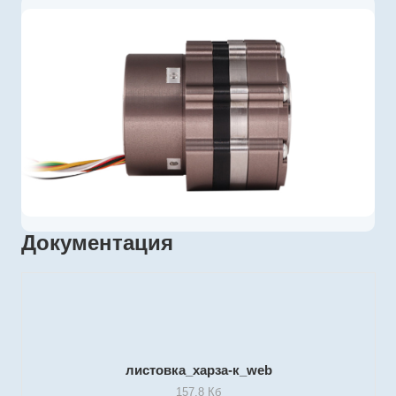
Документация
листовка_харза-к_web
157,8 Кб