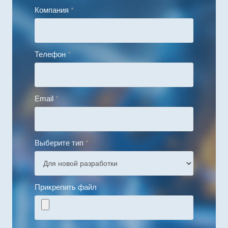
Компания
*
Телефон
*
Email
*
Выберите тип
*
Прикрепить файл