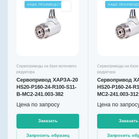
Тормоз
Производитель
Производи
НАШЕ ПРОИЗВОДСТВО
НАШЕ ПРОИЗВОД
есть
Тормоз
ООО "ИнноДрайв"
ООО "Инн
есть
Диапазон р
Артикул
Артикул
Диапазон рабочих
температур
HS20-P160-24-R100-
HS20-P16
от -55 до 
температур, °С
S11-MC2-241.003-312
S11-MC1-
от -55 до +40
Тип редуктора
Тип редукт
волновой
волновой
Серия
Серия
ХАРЗА-20
ХАРЗА-20
Габарит
Габарит
Сервоприводы на базе волнового
Сервоприводы на базе
20
20
редуктора
редуктора
Сервопривод ХАРЗА-20
Тип двигателя
Сервопривод Х
Тип двигат
синхронный
синхронн
HS20-P160-24-R100-S11-
HS20-P160-24-R1
Номинальный ток, А
Номинальны
B-MC2-241.003-382
MC2-241.003-312
14.5
14.5
Цена по зап
р
осу
Цена по зап
р
ос
Редукция
Редукция
101
101
Заказать
Заказать
Напряжение питания, В
Напряжение
24
24
Запросить образец
Макс. момент в
Запросить об
Макс. моме