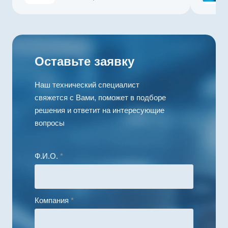
Наличие полого
вала
есть
Тормоз
Классический,
нормально-
Оставьте заявку
наложенный (24
В)
Наш технический специалист
Диапазон рабочих
свяжется с Вами, поможет в подборе
температур, °С
от - 40 до + 55
решения и ответит на интересующие
вопросы
Ф.И.О.
*
Компания
*