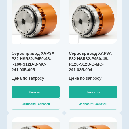
Производитель
ООО
"ИнноДрайв"
Артикул
HSR32-P450-48-
R120-S12D-B-
MC-241.035-004
Тип редуктора
волновой
Сервопривод ХАРЗА-
Сервопривод ХАРЗА-
Р32 HSR32-P450-48-
Р32 HSR32-P450-48-
Серия
R160-S12D-B-MC-
R120-S12D-B-MC-
ХАРЗА-Р
241.035-005
241.035-004
Габарит
Цена по зап
р
осу
Цена по зап
р
осу
32
Тип двигателя
Заказать
Заказать
синхронный
Номинальный ток,
Запросить образец
Запросить образец
А
9.97
Редукция
Производитель
121