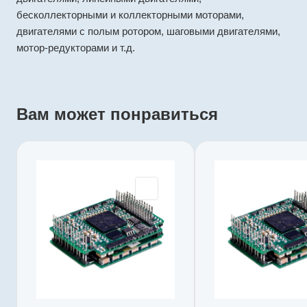
бесколлекторными и коллекторными моторами,
двигателями с полым ротором, шаговыми двигателями,
мотор-редукторами и т.д.
Вам может понравиться
Производитель
Производи
Elmo
Elmo
Артикул
Артикул
BEE-2.5/100R
BEE-2.5/1
Серия
Серия
Bee
Bee
ь
Двойная обратная связь
Двойная об
Нет
Нет
Напряжение питания
Напряжени