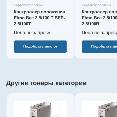
номинальное, В
номинально
Сервоконтроллеры
Сервоконтроллеры
85
85
Контроллер положения
Контроллер по
Номинальный ток, А
Номинальны
Elmo Bee 2.5/100 T BEE-
Elmo Bee 2.5/10
2.5
2.5
2.5/100T
2.5/100R
Вид конструктива
Вид констр
Цена по зап
р
осу
Цена по зап
р
ос
Установка на
Установка
печатную плату
печатную 
Аналоговые входы
Аналоговые
Подобрать аналог
Подобрать ан
1
1
Диапазон рабочих
Диапазон р
температур, °С
температур
-40...70
-40...70
Промышленная шина
Промышлен
CANopen
CANopen
Другие товары категории
Производитель
Производи
Elmo
Elmo