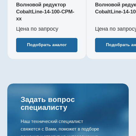
73
78
Волновой редуктор
Волновой реду
Макс. длительный
Макс. длит
CobaltLine-14-100-CPM-
CobaltLine-14-1
момент, Нм
момент, Нм
xx
14
14
Цена по зап
р
осу
Цена по зап
р
ос
Редукция
Редукция
100
100
Полый вал
Полый вал
Подобрать аналог
Подобрать ан
опционально
да
Рекомендуемый
Рекоменду
температурный
температу
диапазон, °C
диапазон, 
-40…+90
-40…+90
Задать вопрос
специалисту
Наш технический специалист
свяжется с Вами, поможет в подборе