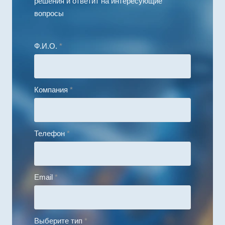
решения и ответит на интересующие
вопросы
Ф.И.О.
*
Компания
*
Телефон
*
Email
*
Выберите тип
*