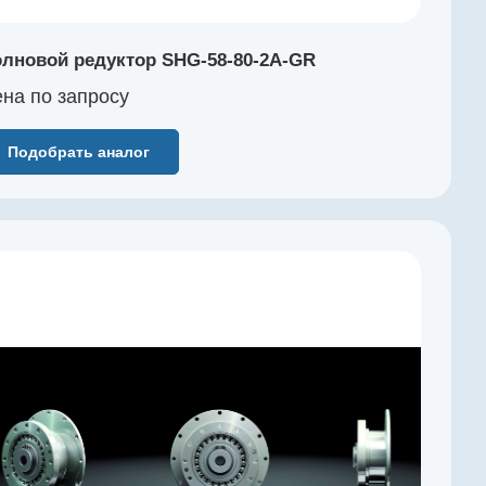
лновой редуктор SHG-58-80-2A-GR
на по зап
р
осу
Подобрать аналог