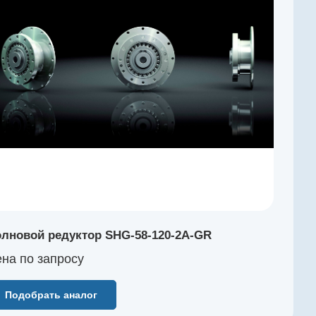
лновой редуктор SHG-58-120-2A-GR
на по зап
р
осу
Подобрать аналог