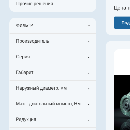
0…+60
Прочие решения
Цена п
Под
ФИЛЬТР
Производитель
Производитель
Серия
Harmonic Drive SE
Артикул
Габарит
SHG-65-100-2A-GR
Серия
Наружный диаметр, мм
SHG-2A
Габарит
Макс. длительный момент, Нм
65
Наружный диаметр, мм
Редукция
284