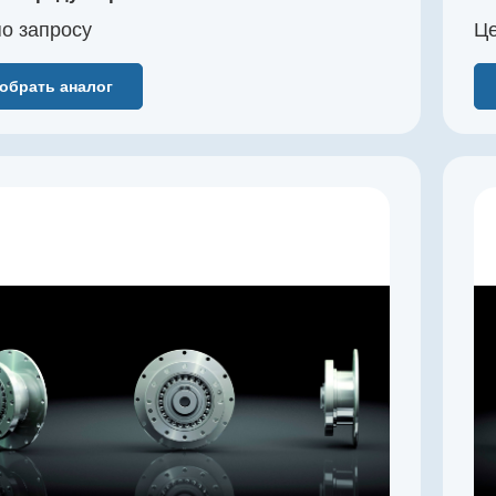
0…+60
о зап
р
осу
Це
обрать аналог
Производитель
Harmonic Drive SE
Артикул
SHG-65-80-2A-GR
Серия
SHG-2A
Габарит
65
Наружный диаметр, мм
284