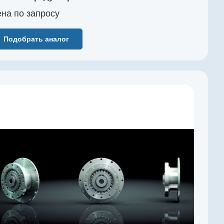
на по зап
р
осу
Подобрать аналог