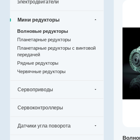
электродвигатели
Производитель
Harmonic Drive SE
Мини редукторы
Артикул
SHG-65-160-2A-GR
Волновые редукторы
Серия
Планетарные редукторы
SHG-2A
Планетарные редукторы с винтовой
передачей
Габарит
65
Рядные редукторы
Червячные редукторы
Наружный диаметр, мм
284
Макс. длительный момент, Нм
Сервоприводы
2041
Редукция
Сервоконтроллеры
160
Полый вал
Датчики угла поворота
опционально
Рекомендуемый температурный диапазон, °C
Волно