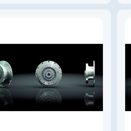
Производитель
Harmonic Drive SE
Артикул
SHG-58-80-2A-GR
Серия
SHG-2A
Габарит
58
Наружный диаметр, мм
246
Макс. длительный момент, Нм
1001
Редукция
80
Полый вал