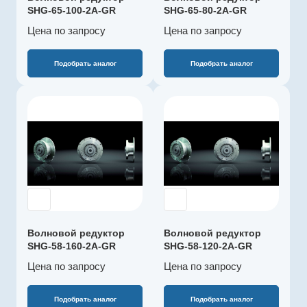
0…+60
Габарит
SHG-65-100-2A-GR
SHG-65-80-2A-GR
65
Цена по зап
р
осу
Цена по зап
р
осу
Наружный
диаметр, мм
284
Подобрать аналог
Подобрать аналог
Макс. длительный
момент, Нм
1352
Производитель
Harmonic Drive
Редукция
SE
80
Артикул
Полый вал
SHG-58-120-2A-
опционально
GR
Рекомендуемый
Серия
температурный
SHG-2A
диапазон, °C
Волновой редуктор
Волновой редуктор
0…+60
Габарит
SHG-58-160-2A-GR
SHG-58-120-2A-GR
58
Цена по зап
р
осу
Цена по зап
р
осу
Наружный
диаметр, мм
246
Подобрать аналог
Подобрать аналог