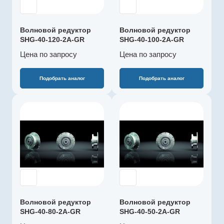
Рекомендуемый
Серия
температурный
SHG-2A
диапазон, °C
Волновой редуктор
Волновой редуктор
0…+60
Габарит
SHG-40-120-2A-GR
SHG-40-100-2A-GR
40
Цена по зап
р
осу
Цена по зап
р
осу
Наружный
диаметр, мм
175
Подобрать аналог
Подобрать аналог
Макс. длительный
момент, Нм
484
Производитель
Harmonic Drive
Редукция
SE
100
Артикул
Полый вал
SHG-40-50-2A-
опционально
GR
Рекомендуемый
Серия
температурный
SHG-2A
диапазон, °C
Волновой редуктор
Волновой редуктор
0…+60
Габарит
SHG-40-80-2A-GR
SHG-40-50-2A-GR
40