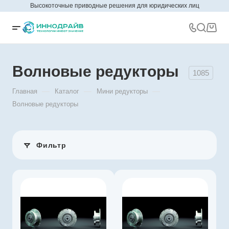
Высокоточные приводные решения для юридических лиц
Волновые редукторы
1085
—
—
—
Главная
Каталог
Мини редукторы
Волновые редукторы
Фильтр
Производитель
Harmonic Drive
SE
Артикул