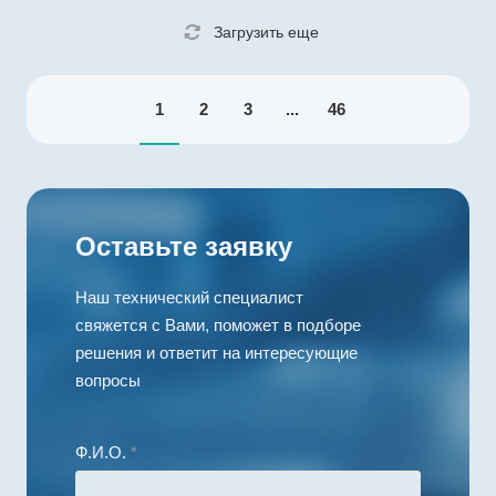
281
Загрузить еще
Редукция
120
Полый вал
1
2
3
...
46
опционально
Рекомендуемый
температурный
диапазон, °C
0…+60
Оставьте заявку
Наш технический специалист
свяжется с Вами, поможет в подборе
решения и ответит на интересующие
вопросы
Ф.И.О.
*