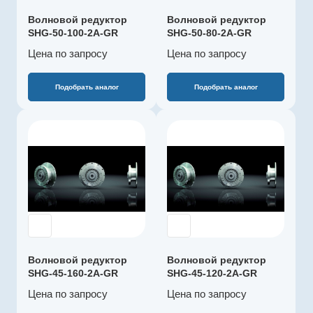
SHG-2A
диапазон, °C
Волновой редуктор
Волновой редуктор
0…+60
Габарит
SHG-50-100-2A-GR
SHG-50-80-2A-GR
50
Цена по зап
р
осу
Цена по зап
р
осу
Наружный
диаметр, мм
220
Подобрать аналог
Подобрать аналог
Макс. длительный
момент, Нм
675
Производитель
Harmonic Drive
Редукция
SE
80
Артикул
Полый вал
SHG-45-120-2A-
опционально
GR
Рекомендуемый
Серия
температурный
SHG-2A
диапазон, °C
Волновой редуктор
Волновой редуктор
0…+60
Габарит
SHG-45-160-2A-GR
SHG-45-120-2A-GR
45
Цена по зап
р
осу
Цена по зап
р
осу
Наружный