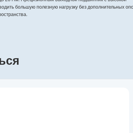
водить большую полезную нагрузку без дополнительных оп
ространства.
ься