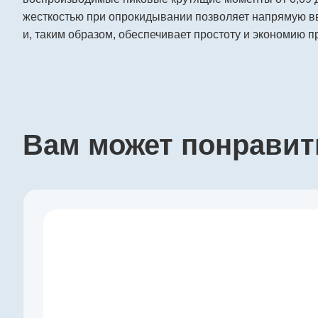
жесткостью при опрокидывании позволяет напрямую в
и, таким образом, обеспечивает простоту и экономию п
Вам может понравит
Производитель
Harmonic Drive SE
Артикул
CobaltLine-25-100-2UH
Серия
CobaltLine-2UH