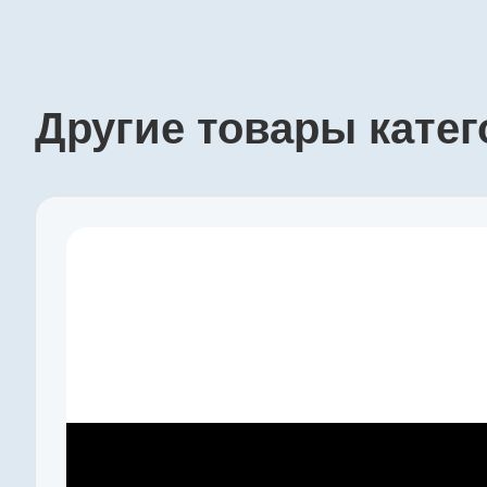
Другие товары кате
Производитель
Harmonic Drive SE
Артикул
CobaltLine-14-100-2UH
Серия
CobaltLine-2UH
Габарит
14
Наружный диаметр, мм