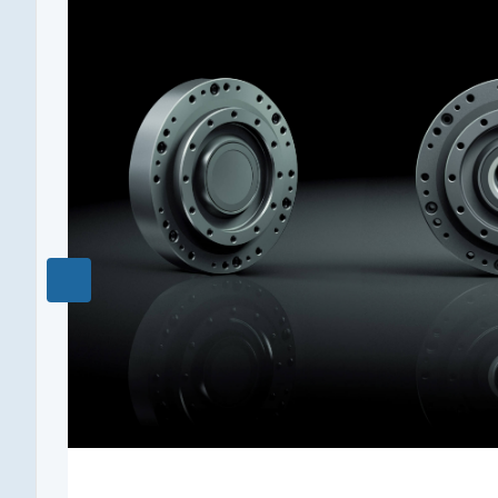
73
Макс. длительный момент, Нм
14
Редукция
100
Полый вал
опционально
Рекомендуемый температурный диапазон, °C
-40…+90