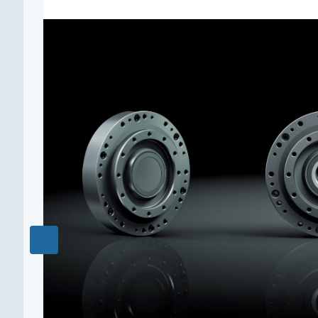
Габарит
25
Наружный диаметр, мм
107
Макс. длительный момент, Нм
140
Редукция
100
Полый вал
опционально
Рекомендуемый температурный диапазон, °C
-40…+90