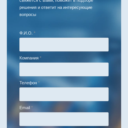
свяжется с Вами, поможет в подборе
решения и ответит на интересующие
вопросы
Ф.И.О.
*
Компания
*
Телефон
*
Email
*