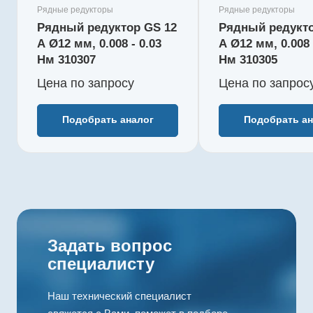
момент, Нм
момент, Нм
Рядные редукторы
Рядные редукторы
0,015
0,015
Рядный редуктор GS 12
Рядный редукто
Редукция
Редукция
A Ø12 мм, 0.008 - 0.03
A Ø12 мм, 0.008 
31 : 1
22 : 1
Нм 310307
Нм 310305
КПД, %
КПД, %
Цена по зап
р
осу
Цена по зап
р
ос
73
73
Длина редуктора L1, мм
Длина реду
12
12
Подобрать аналог
Подобрать ан
Количество ступеней
Количество
3
3
Рекомендуемый
Рекоменду
температурный
температу
диапазон, °C
диапазон, 
-15...+100
-15...+100
Задать вопрос
специалисту
Наш технический специалист