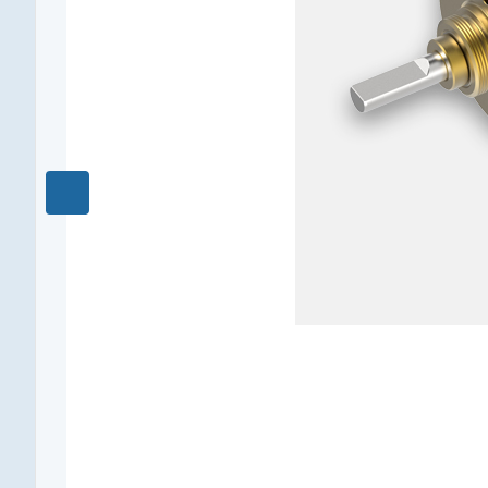
КПД, %
73
Длина редуктора L1, мм
12
Количество ступеней
3
Рекомендуемый температурный диапазон, °C
-15...+100