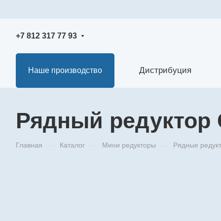
+7 812 317 77 93
Дистрибуция
Наше производство
Рядный редуктор G
Главная
—
Каталог
—
Мини редукторы
—
Рядные редук