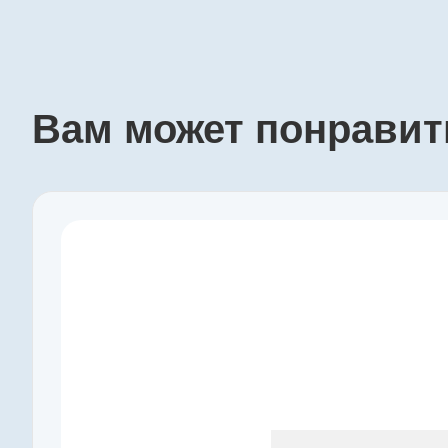
Вам может понравит
Производитель
maxon
Артикул
235071
Серия
GS
Наружный диаметр, мм
16
Макс. длительный момент, Нм