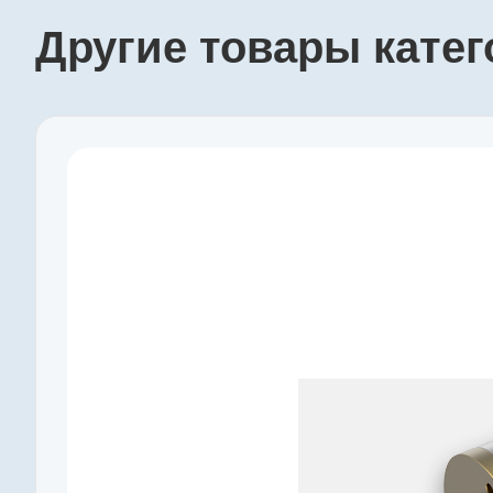
Другие товары кате
Производитель
maxon
Артикул
310305
Серия
GS
Наружный диаметр, мм
12
Макс. длительный момент, Нм
0,015
Редукция
31 : 1