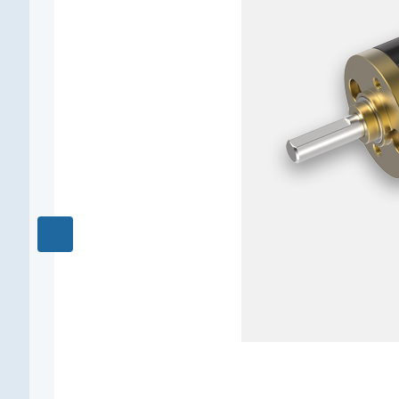
0,06
Редукция
31 : 1
КПД, %
73
Длина редуктора L1, мм
17,3
Количество ступеней
3
Рекомендуемый температурный диапазон, °C
-15...+100