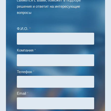
свяжется с Вами, поможет в подборе
решения и ответит на интересующие
вопросы
Ф.И.О.
*
Компания
*
Телефон
*
Email
*