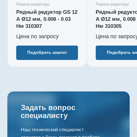
момент, Нм
момент, Нм
Рядные редукторы
Рядные редукторы
0,015
0,015
Рядный редуктор GS 12
Рядный редукто
Редукция
Редукция
A Ø12 мм, 0.008 - 0.03
A Ø12 мм, 0.008 
31 : 1
22 : 1
Нм 310307
Нм 310305
КПД, %
КПД, %
Цена по зап
р
осу
Цена по зап
р
ос
73
73
Длина редуктора L1, мм
Длина реду
12
12
Подобрать аналог
Подобрать ан
Количество ступеней
Количество
3
3
Рекомендуемый
Рекоменду
температурный
температу
диапазон, °C
диапазон, 
-15...+100
-15...+100
Задать вопрос
специалисту
Наш технический специалист