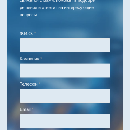
свяжется с Вами, поможет в подборе
решения и ответит на интересующие
вопросы
Ф.И.О.
*
Компания
*
Телефон
*
Email
*