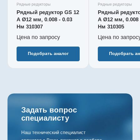
момент, Нм
момент, Нм
Рядные редукторы
Рядные редукторы
0,015
0,015
Рядный редуктор GS 12
Рядный редукто
Редукция
Редукция
A Ø12 мм, 0.008 - 0.03
A Ø12 мм, 0.008 
31 : 1
22 : 1
Нм 310307
Нм 310305
КПД, %
КПД, %
Цена по зап
р
осу
Цена по зап
р
ос
73
73
Длина редуктора L1, мм
Длина реду
12
12
Подобрать аналог
Подобрать ан
Количество ступеней
Количество
3
3
Рекомендуемый
Рекоменду
температурный
температу
диапазон, °C
диапазон, 
-15...+100
-15...+100
Задать вопрос
специалисту
Наш технический специалист