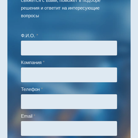
свяжется с Вами, поможет в подборе
решения и ответит на интересующие
вопросы
Ф.И.О.
*
Компания
*
Телефон
*
Email
*