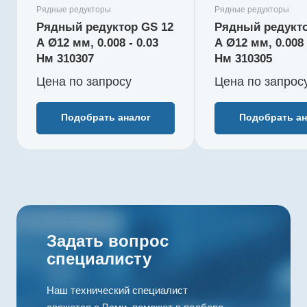
момент, Нм
момент, Нм
Рядные редукторы
Рядные редукторы
0,015
0,015
Рядный редуктор GS 12
Рядный редукто
Редукция
Редукция
A Ø12 мм, 0.008 - 0.03
A Ø12 мм, 0.008 
31 : 1
22 : 1
Нм 310307
Нм 310305
КПД, %
КПД, %
Цена по зап
р
осу
Цена по зап
р
ос
73
73
Длина редуктора L1, мм
Длина реду
12
12
Подобрать аналог
Подобрать ан
Количество ступеней
Количество
3
3
Рекомендуемый
Рекоменду
температурный
температу
диапазон, °C
диапазон, 
-15...+100
-15...+100
Задать вопрос
специалисту
Наш технический специалист