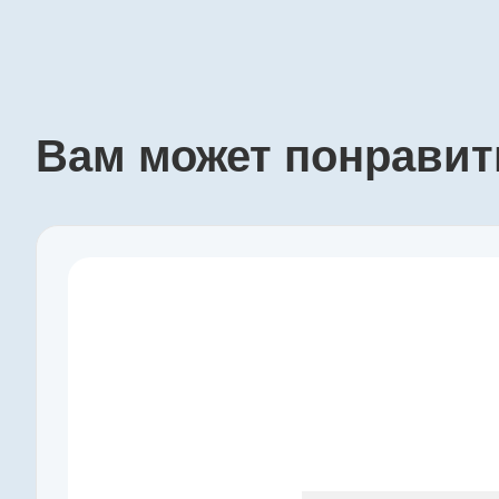
Вам может понравит
Производитель
maxon
Артикул
110317
Серия
GP
Наружный диаметр, мм
13