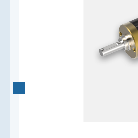
Макс. длительный момент, Нм
0,35
Редукция
1119 : 1
КПД, %
62
Длина редуктора L1, мм
31,4
Количество ступеней
5
Рекомендуемый температурный диапазон, °C
-15...+100