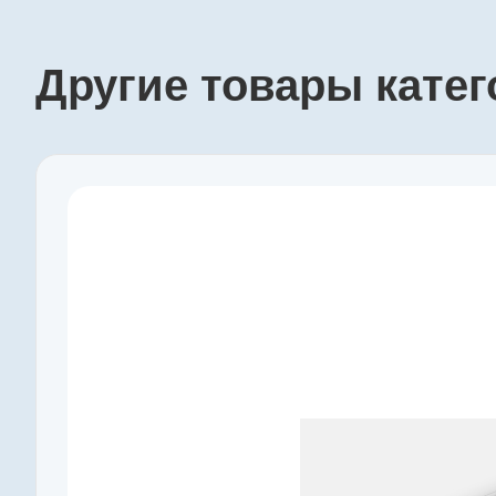
Другие товары кате
Производитель
maxon
Артикул
218418
Серия
GP
Наружный диаметр, мм
10
Макс. длительный момент, Нм
0,15
Редукция