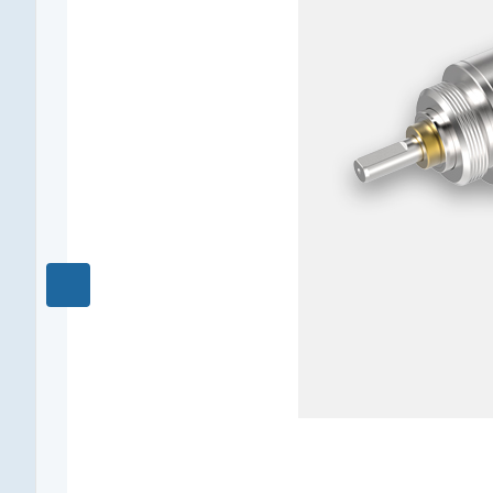
0,15
Редукция
256 : 1
КПД, %
65
Длина редуктора L1, мм
20,4
Количество ступеней
4
Рекомендуемый температурный диапазон, °C
-40...+80