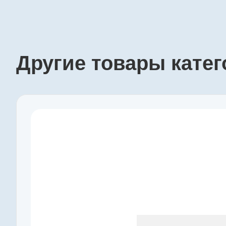
Другие товары кате
Производитель
maxon
Артикул
218418
Серия
GP
Наружный диаметр, мм
10
Макс. длительный момент, Нм