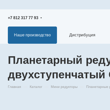
+7 812 317 77 93
Дистрибуция
Наше производство
Планетарный реду
двухступенчатый
Главная
—
Каталог
—
Мини редукторы
—
Планетарные 