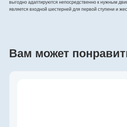
выгодно адаптируются непосредственно к нужным двиг
является входной шестерней для первой ступени и жес
Вам может понравит
Производитель
maxon
Артикул
110317
Серия
GP