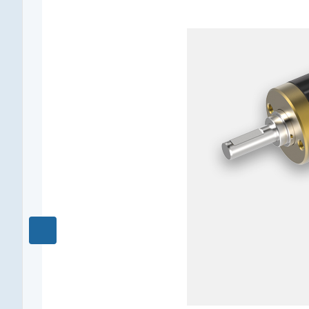
Наружный диаметр, мм
13
Макс. длительный момент, Нм
0,35
Редукция
1119 : 1
КПД, %
62
Длина редуктора L1, мм
31,4
Количество ступеней
5
Рекомендуемый температурный диапазон, °C
-15...+100