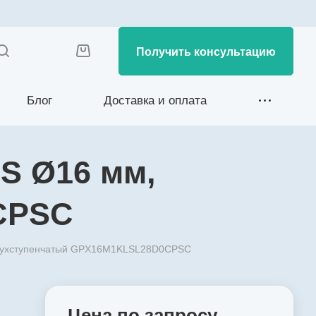
Получить консультацию
Блог
Доставка и оплата
S Ø16 мм,
CPSC
двухступенчатый GPX16M1KLSL28D0CPSC
Цена по зап
р
осу