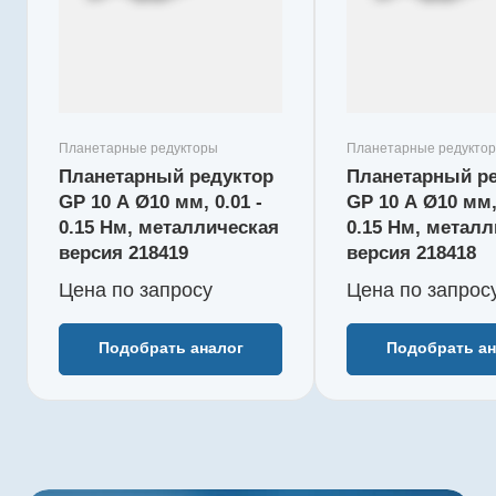
Серия
Серия
GP
GP
Наружный диаметр, мм
Наружный д
10
10
Макс. длительный
Макс. длит
момент, Нм
момент, Нм
Планетарные редукторы
Планетарные редукто
0,15
0,1
Планетарный редуктор
Планетарный р
Редукция
Редукция
GP 10 A Ø10 мм, 0.01 -
GP 10 A Ø10 мм, 
256 : 1
64 : 1
0.15 Нм, металлическая
0.15 Нм, метал
КПД, %
КПД, %
версия 218419
версия 218418
65
73
Цена по зап
р
осу
Цена по зап
р
ос
Длина редуктора L1, мм
Длина реду
20,4
17,2
Количество ступеней
Количество
Подобрать аналог
Подобрать ан
4
3
Рекомендуемый
Рекоменду
температурный
температу
диапазон, °C
диапазон, 
-40...+80
-40...+80