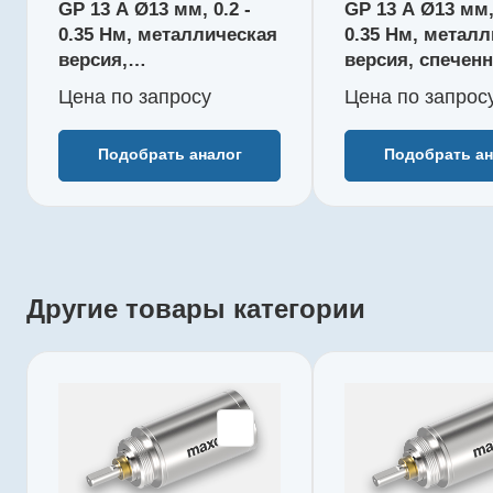
Редукция
Редукция
GP 13 A Ø13 мм, 0.2 -
GP 13 A Ø13 мм, 
1119 : 1
67 : 1
0.35 Нм, металлическая
0.35 Нм, метал
КПД, %
КПД, %
версия,
версия, спечен
62
75
шарикоподшипник
подшипник ско
Цена по зап
р
осу
Цена по зап
р
ос
Длина редуктора L1, мм
Длина реду
144300
110317
31,4
23,7
Количество ступеней
Количество
Подобрать аналог
Подобрать ан
5
3
Рекомендуемый
Рекоменду
температурный
температу
диапазон, °C
диапазон, 
-15...+100
-15...+100
Другие товары категории
Производитель
Производи
maxon
maxon
Артикул
Артикул
218418
218417