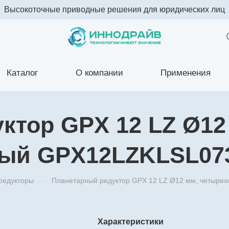
Высокоточные приводные решения для юридических лиц
Каталог
О компании
Применения
ктор GPX 12 LZ Ø12
тый GPX12LZKLSL0
редукторы
—
Планетарный редуктор GPX 12 LZ Ø12 мм, четыр
Характеристики