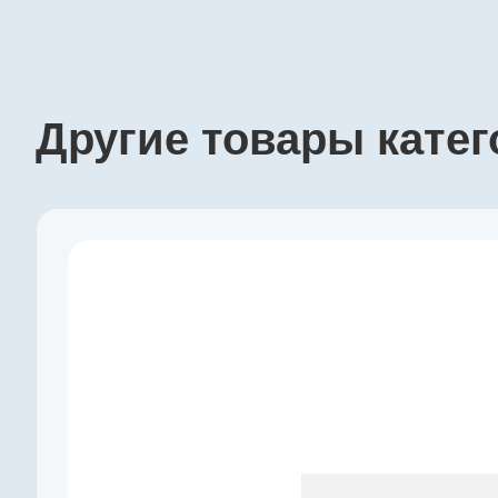
Другие товары кате
Производитель
maxon
Артикул
218418
Серия
GP
Наружный диаметр, мм
10
Макс. длительный момент, Нм