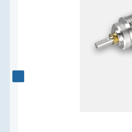
0,15
Редукция
256 : 1
КПД, %
65
Длина редуктора L1, мм
20,4
Количество ступеней
4
Рекомендуемый температурный диапазон, °C
-40...+80