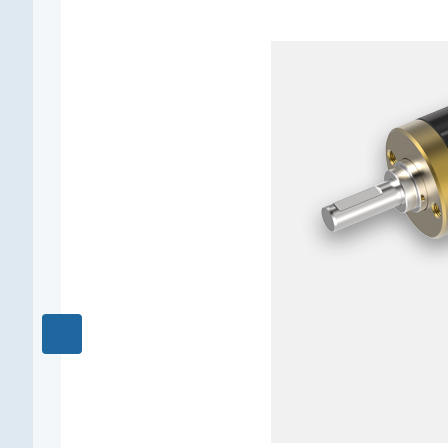
Наружный диаметр, мм
13
Макс. длительный момент, Нм
0,35
Редукция
1119 : 1
КПД, %
62
Длина редуктора L1, мм
31,4
Количество ступеней
5
Рекомендуемый температурный диапазон, °C
-15...+100