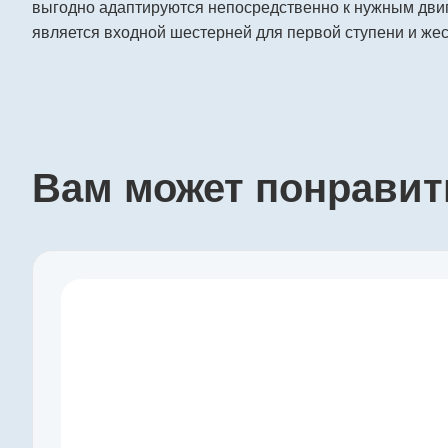
выгодно адаптируются непосредственно к нужным двиг
является входной шестерней для первой ступени и жес
Вам может понравит
Производитель
maxon
Артикул
110317
Серия
GP