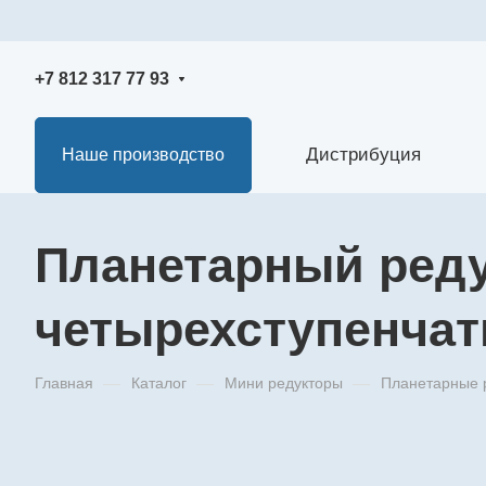
+7 812 317 77 93
Дистрибуция
Наше производство
Планетарный реду
четырехступенча
Главная
—
Каталог
—
Мини редукторы
—
Планетарные 