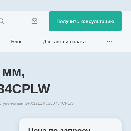
Получить консультацию
Блог
Доставка и оплата
 мм,
734CPLW
ехступенчатый GPX12LZKLSL0734CPLW
Цена по зап
р
осу