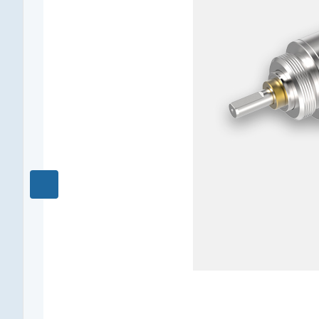
0,15
Редукция
256 : 1
КПД, %
65
Длина редуктора L1, мм
20,4
Количество ступеней
4
Рекомендуемый температурный диапазон, °C
-40...+80