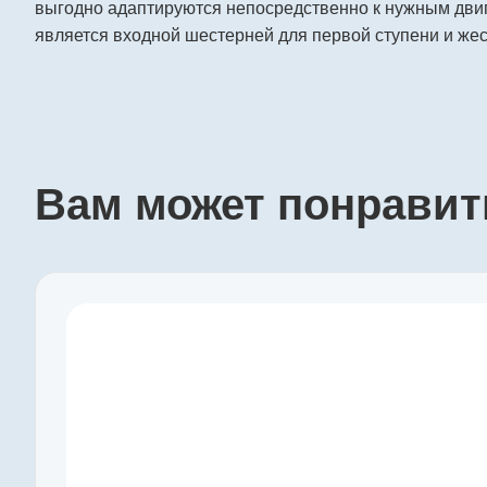
выгодно адаптируются непосредственно к нужным двиг
является входной шестерней для первой ступени и жес
Вам может понравит
Производитель
maxon
Артикул
110317
Серия
GP