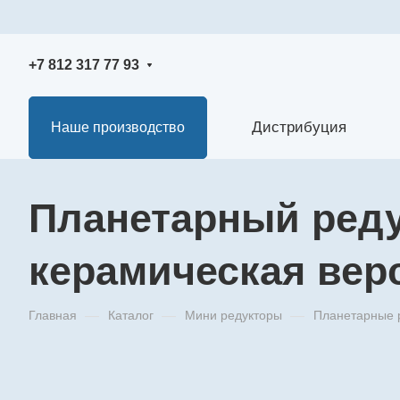
+7 812 317 77 93
Дистрибуция
Наше производство
Планетарный редук
керамическая вер
Главная
—
Каталог
—
Мини редукторы
—
Планетарные 