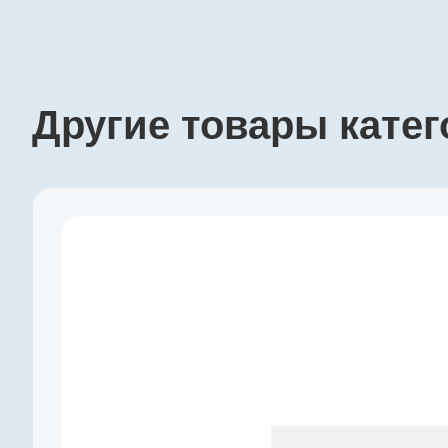
Другие товары кате
Производитель
maxon
Артикул
218418
Серия
GP
Наружный диаметр, мм
10
Макс. длительный момент, Нм