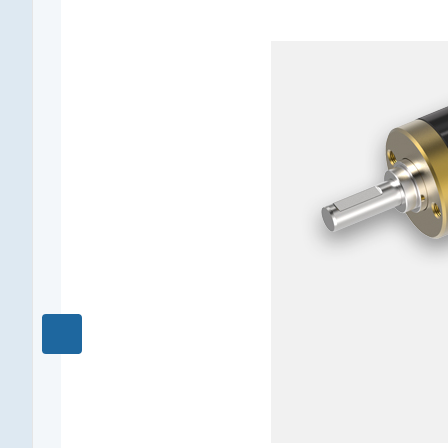
Наружный диаметр, мм
13
Макс. длительный момент, Нм
0,35
Редукция
1119 : 1
КПД, %
62
Длина редуктора L1, мм
31,4
Количество ступеней
5
Рекомендуемый температурный диапазон, °C
-15...+100