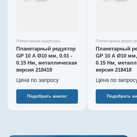
Серия
Серия
GP
GP
Наружный диаметр, мм
Наружный д
10
10
Макс. длительный
Макс. длит
момент, Нм
момент, Нм
Планетарные редукторы
Планетарные редукто
0,15
0,1
Планетарный редуктор
Планетарный р
Редукция
Редукция
GP 10 A Ø10 мм, 0.01 -
GP 10 A Ø10 мм, 
256 : 1
64 : 1
0.15 Нм, металлическая
0.15 Нм, метал
КПД, %
КПД, %
версия 218419
версия 218418
65
73
Цена по зап
р
осу
Цена по зап
р
ос
Длина редуктора L1, мм
Длина реду
20,4
17,2
Количество ступеней
Количество
Подобрать аналог
Подобрать ан
4
3
Рекомендуемый
Рекоменду
температурный
температу
диапазон, °C
диапазон, 
-40...+80
-40...+80