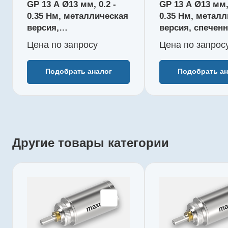
Редукция
Редукция
GP 13 A Ø13 мм, 0.2 -
GP 13 A Ø13 мм, 
1119 : 1
67 : 1
0.35 Нм, металлическая
0.35 Нм, метал
КПД, %
КПД, %
версия,
версия, спечен
62
75
шарикоподшипник
подшипник ско
Цена по зап
р
осу
Цена по зап
р
ос
Длина редуктора L1, мм
Длина реду
144300
110317
31,4
23,7
Количество ступеней
Количество
Подобрать аналог
Подобрать ан
5
3
Рекомендуемый
Рекоменду
температурный
температу
диапазон, °C
диапазон, 
-15...+100
-15...+100
Другие товары категории
Производитель
Производи
maxon
maxon
Артикул
Артикул
218418
218417