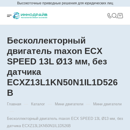
Высокоточные приводные решения для юридических лиц
Бесколлекторный
двигатель maxon ECX
SPEED 13L Ø13 мм, без
датчика
ECXZ13L1KN50N1IL1D526
B
—
—
—
Главная
Каталог
Мини двигатели
Мини двигатели
—
Бесколлекторный двигатель maxon ECX SPEED 13L Ø13 мм, без
датчика ECXZ13L1KN50N1IL1D526B