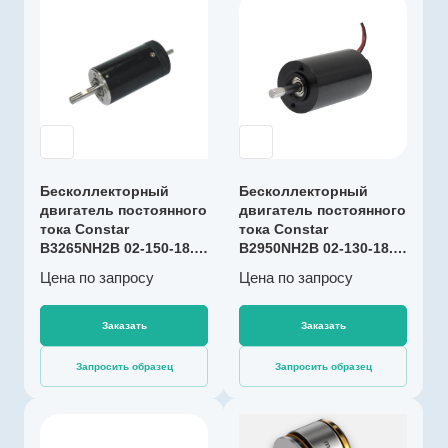
Номинальная
Производитель
скорость, об/мин
Constar
37000
Артикул
Максимальная
C100122
температура
обмотки, °C
Тип двигателя
155
Бесколлекторны
й
Диаметр, мм
40
Коммутация
Бесколлекторный
Бесколлекторный
С датчиками
двигатель постоянного
Длина, мм
двигатель постоянного
Холла
40
тока Constar
тока Constar
B3265NH2B 02-150-18.0,
Номинальное
B2950NH2B 02-130-18.0,
1,2 Вт
1,4 Вт
напряжение, В
Цена по зап
р
осу
Цена по зап
р
осу
18
Номинальный
Заказать
Заказать
момент (макс.
длительный
Запросить образец
Запросить образец
момент), мНм
21
Номинальная
Производитель
скорость, об/мин