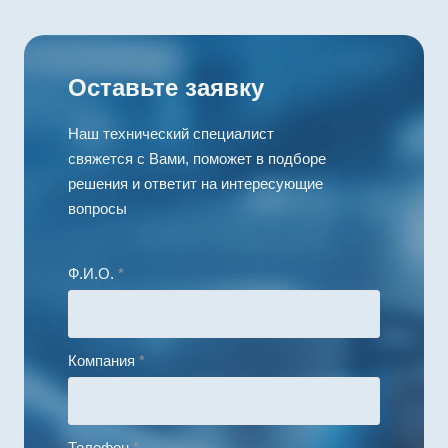
Номинальная
скорость, об/мин
40000
Максимальная
Оставьте заявку
температура
обмотки, °C
155
Наш технический специалист
свяжется с Вами, поможет в подборе
Диаметр, мм
13
решения и ответит на интересующие
вопросы
Длина, мм
37
Ф.И.О.
*
Компания
*
Телефон
*