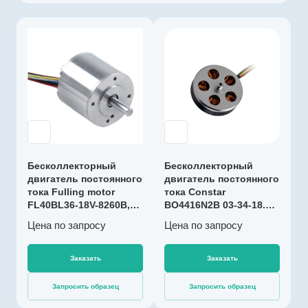
Производитель
Constar
Артикул
C100201
Тип двигателя
Бесколлекторны
й
Коммутация
Бесколлекторный
Бесколлекторный
Без датчиков
двигатель постоянного
двигатель постоянного
Холла
тока Fulling motor
тока Constar
FL40BL36-18V-8260B,
Номинальное
BO4416N2B 03-34-18.0,
60 Вт
44 Вт
напряжение, В
Цена по зап
р
осу
Цена по зап
р
осу
18
Номинальный
Заказать
Заказать
момент (макс.
длительный
Запросить образец
Запросить образец
момент), мНм
150