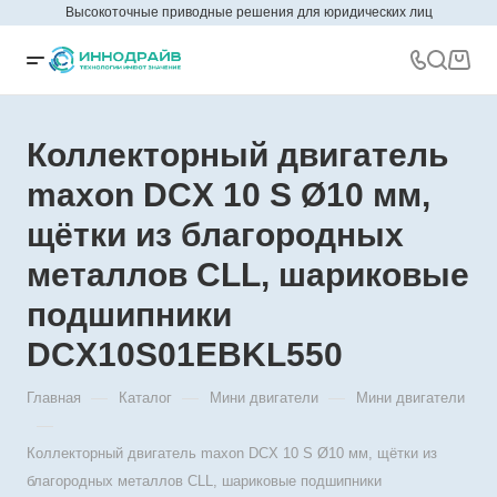
Высокоточные приводные решения для юридических лиц
Коллекторный двигатель
maxon DCX 10 S Ø10 мм,
щётки из благородных
металлов CLL, шариковые
подшипники
DCX10S01EBKL550
—
—
—
Главная
Каталог
Мини двигатели
Мини двигатели
—
Коллекторный двигатель maxon DCX 10 S Ø10 мм, щётки из
благородных металлов CLL, шариковые подшипники