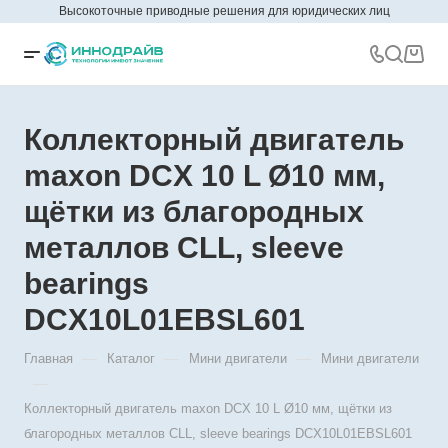
Высокоточные приводные решения для юридических лиц
Коллекторный двигатель
maxon DCX 10 L Ø10 мм,
щётки из благородных
металлов CLL, sleeve
bearings
DCX10L01EBSL601
—
—
—
Главная
Каталог
Мини двигатели
Мини двигатели
—
Коллекторный двигатель maxon DCX 10 L Ø10 мм, щётки из
благородных металлов CLL, sleeve bearings DCX10L01EBSL601