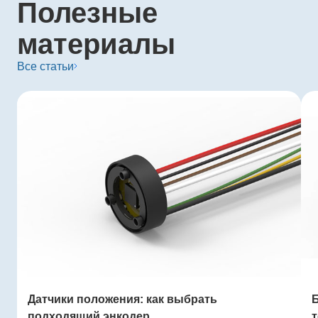
Полезные
материалы
Все статьи
Датчики положения: как выбрать
подходящий энкодер
т