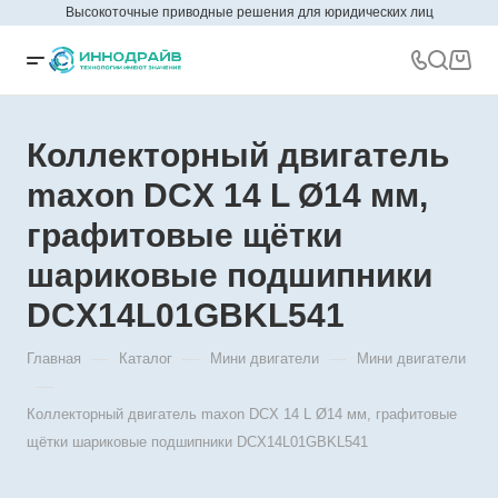
Высокоточные приводные решения для юридических лиц
Коллекторный двигатель
maxon DCX 14 L Ø14 мм,
графитовые щётки
шариковые подшипники
DCX14L01GBKL541
—
—
—
Главная
Каталог
Мини двигатели
Мини двигатели
—
Коллекторный двигатель maxon DCX 14 L Ø14 мм, графитовые
щётки шариковые подшипники DCX14L01GBKL541